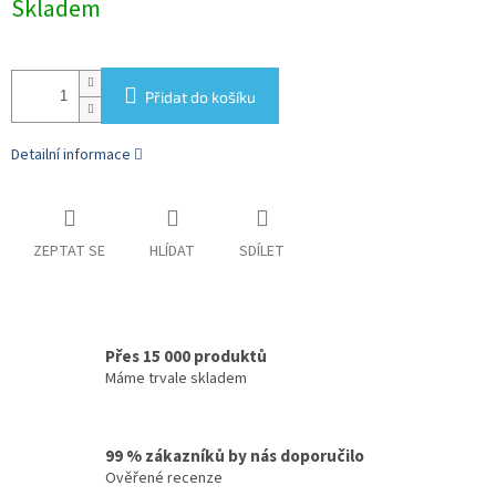
Skladem
cena:
Přidat do košíku
Detailní informace
ZEPTAT SE
HLÍDAT
SDÍLET
Přes 15 000 produktů
Máme trvale skladem
99 % zákazníků by nás doporučilo
Ověřené recenze