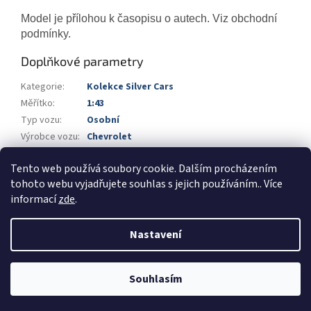
Model je přílohou k časopisu o autech. Viz obchodní
podmínky.
Doplňkové parametry
Kategorie
:
Kolekce Silver Cars
Měřítko
:
1:43
Typ vozu
:
Osobní
Výrobce vozu
:
Chevrolet
Výrobce
:
Atlas
Tento web používá soubory cookie. Dalším procházením
Barva
:
chrom
tohoto webu vyjadřujete souhlas s jejich používáním.. Více
informací
zde
.
Z
á
Nastavení
Vytvořil Shoptet
p
a
t
Souhlasím
Copyright 2026
Automodels.cz
. Všechna práva vyhrazena.
í