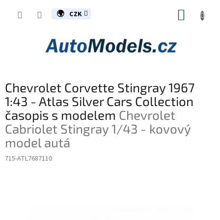
Přejít
NÁKUP
na
CZK
obsah
KOŠÍK
Chevrolet Corvette Stingray 1967
1:43 - Atlas Silver Cars Collection
časopis s modelem
Chevrolet
Cabriolet Stingray 1/43 - kovový
model autá
715-ATL7687110