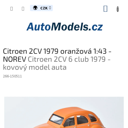
Přejít
NÁKUP
na
CZK
obsah
KOŠÍK
Citroen 2CV 1979 oranžová 1:43 -
NOREV
Citroen 2CV 6 club 1979 -
kovový model auta
266-150511