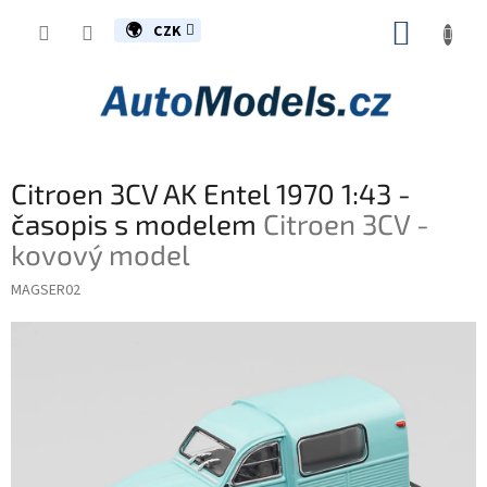
Přejít
NÁKUP
na
CZK
obsah
KOŠÍK
Citroen 3CV AK Entel 1970 1:43 -
časopis s modelem
Citroen 3CV -
kovový model
MAGSER02