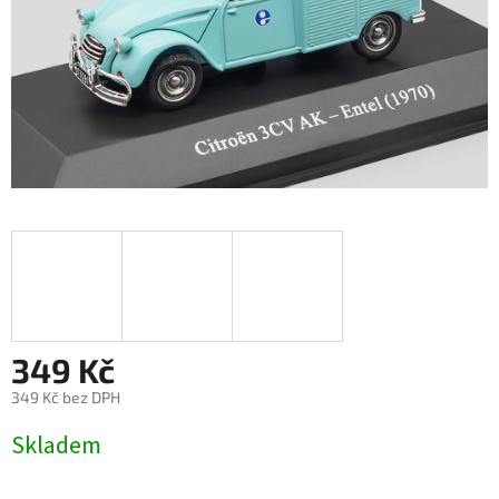
349 Kč
349 Kč bez DPH
Měrná
Skladem
cena: