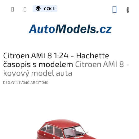
Přejít
NÁKUP
na
CZK
obsah
KOŠÍK
Citroen AMI 8 1:24 - Hachette
časopis s modelem
Citroen AMI 8 -
kovový model auta
D10-G111V040-ABCIT040