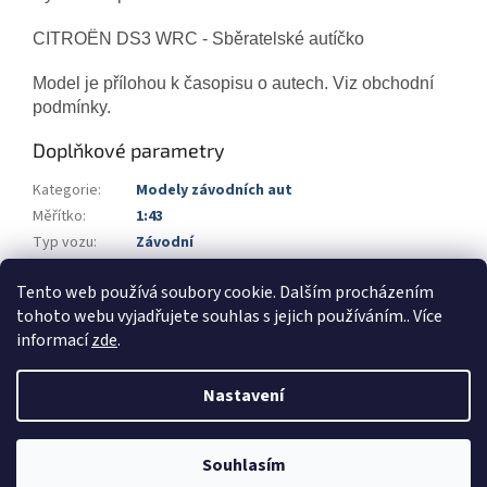
CITROËN DS3 WRC - Sběratelské autíčko
Model je přílohou k časopisu o autech. Viz obchodní
podmínky.
Doplňkové parametry
Kategorie
:
Modely závodních aut
Měřítko
:
1:43
Typ vozu
:
Závodní
Výrobce vozu
:
Citroen
Tento web používá soubory cookie. Dalším procházením
Výrobce
:
SpecialC.
tohoto webu vyjadřujete souhlas s jejich používáním.. Více
informací
zde
.
Z
á
Nastavení
Vytvořil Shoptet
p
a
t
Souhlasím
Copyright 2026
Automodels.cz
. Všechna práva vyhrazena.
í