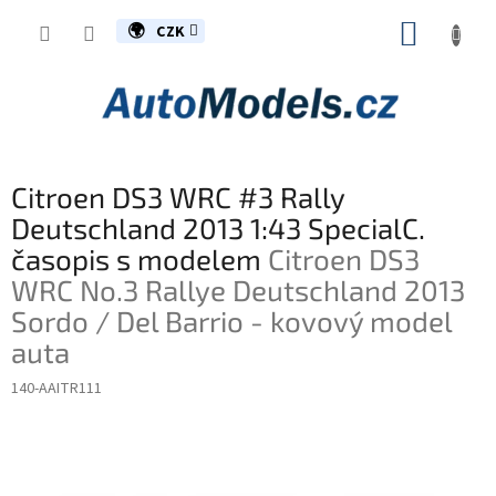
Přejít
NÁKUP
na
CZK
obsah
KOŠÍK
Citroen DS3 WRC #3 Rally
Deutschland 2013 1:43 SpecialC.
časopis s modelem
Citroen DS3
WRC No.3 Rallye Deutschland 2013
Sordo / Del Barrio - kovový model
auta
140-AAITR111