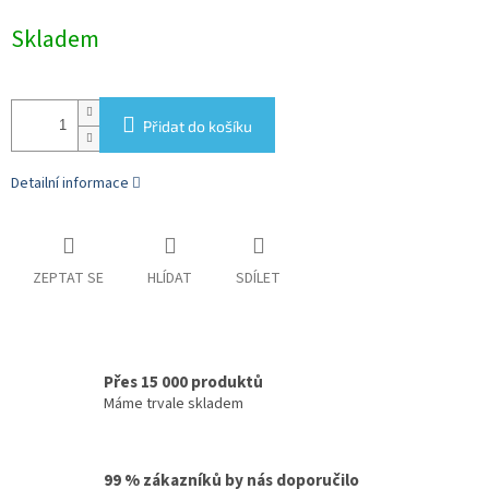
Měrná
Skladem
cena:
Přidat do košíku
Detailní informace
ZEPTAT SE
HLÍDAT
SDÍLET
Přes 15 000 produktů
Máme trvale skladem
99 % zákazníků by nás doporučilo