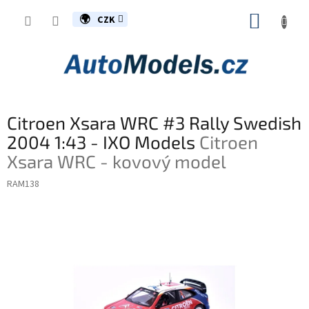
Přejít
NÁKUP
na
CZK
obsah
KOŠÍK
Citroen Xsara WRC #3 Rally Swedish
2004 1:43 - IXO Models
Citroen
Xsara WRC - kovový model
RAM138