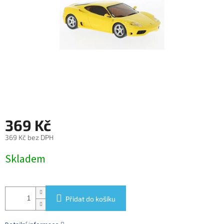
369 Kč
369 Kč bez DPH
Měrná
Skladem
cena:
Přidat do košíku