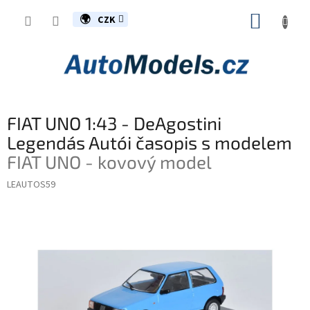
Přejít
NÁKUP
na
CZK
obsah
KOŠÍK
FIAT UNO 1:43 - DeAgostini
Legendás Autói časopis s modelem
FIAT UNO - kovový model
LEAUTOS59