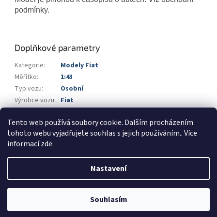
podmínky.
Doplňkové parametry
Kategorie
:
Modely Fiat
Měřítko
:
1:43
Typ vozu
:
Osobní
Výrobce vozu
:
Fiat
Výrobce
:
DeAgostini
Tento web používá soubory cookie. Dalším procházením
Barva
:
modrá
tohoto webu vyjadřujete souhlas s jejich používáním.. Více
informací
zde
.
Z
á
Nastavení
Vytvořil Shoptet
p
a
t
Souhlasím
Copyright 2026
Automodels.cz
. Všechna práva vyhrazena.
í