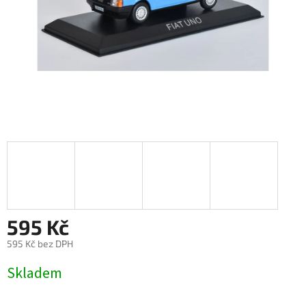
595 Kč
595 Kč bez DPH
Měrná
Skladem
cena: