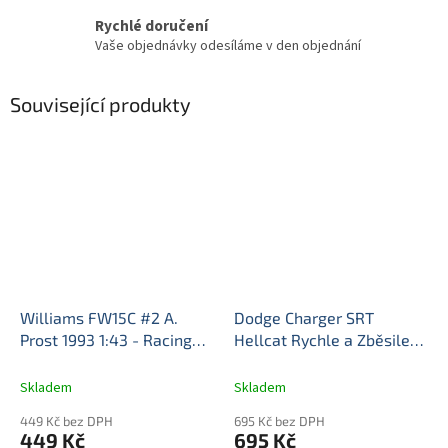
Rychlé doručení
Vaše objednávky odesíláme v den objednání
Související produkty
Williams FW15C #2 A.
Dodge Charger SRT
Prost 1993 1:43 - Racing
Hellcat Rychle a Zběsile
Cars časopis s modelem
1:43 - DeAgostini časopis s
#8
Williams FW 15C No.2
modelem
Dodge Charger
Skladem
Skladem
Alain Prost - kovový model
SRT Hellcat Fast &
449 Kč bez DPH
695 Kč bez DPH
auta 1/43
Furious - kovový model
449 Kč
695 Kč