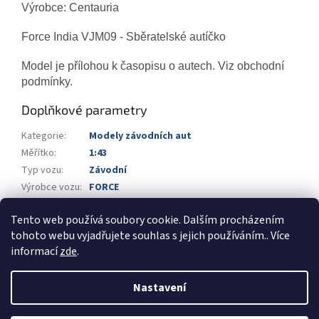
Výrobce: Centauria
Force India VJM09 -
Sběratelské autíčko
Model je přílohou k časopisu o autech. Viz obchodní
podmínky.
Doplňkové parametry
Kategorie
:
Modely závodních aut
Měřítko
:
1:43
Typ vozu
:
Závodní
Výrobce vozu
:
FORCE
Výrobce
:
Centauria
Tento web používá soubory cookie. Dalším procházením
Barva
:
černá
,
stříbrná
tohoto webu vyjadřujete souhlas s jejich používáním.. Více
informací
zde
.
Z
á
Nastavení
Vytvořil Shoptet
p
a