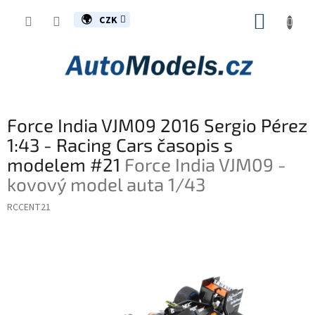
Přejít
NÁKUP
na
CZK
obsah
KOŠÍK
Force India VJM09 2016 Sergio Pérez
1:43 - Racing Cars časopis s
modelem #21
Force India VJM09 -
kovový model auta 1/43
RCCENT21