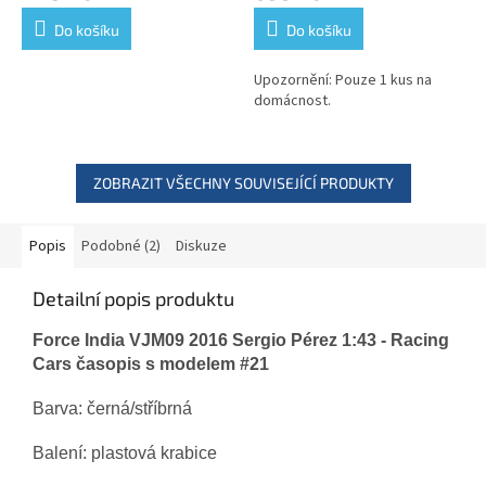
auta
Do košíku
Do košíku
Upozornění: Pouze 1 kus na
domácnost.
ZOBRAZIT VŠECHNY SOUVISEJÍCÍ PRODUKTY
Popis
Podobné (2)
Diskuze
Detailní popis produktu
Force India VJM09 2016 Sergio Pérez 1:43 - Racing
Cars časopis s modelem #21
Barva: černá/
stříbrná
Balení: plastová krabice