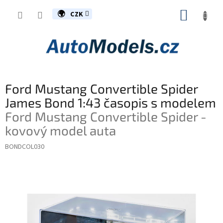
Přejít
NÁKUP
na
CZK
obsah
KOŠÍK
Ford Mustang Convertible Spider
James Bond 1:43 časopis s modelem
Ford Mustang Convertible Spider -
kovový model auta
BONDCOL030