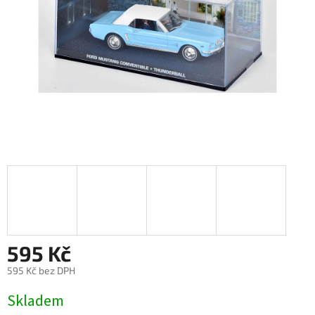
595 Kč
595 Kč bez DPH
Měrná
Skladem
cena: