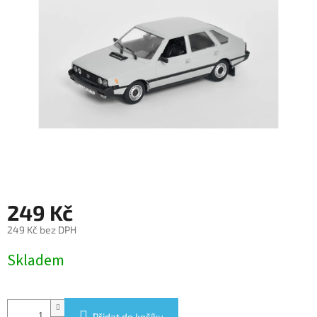
249 Kč
249 Kč bez DPH
Měrná
Skladem
cena:
Přidat do košíku