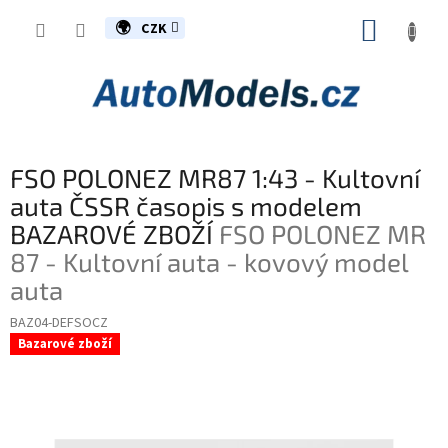
Přejít
NÁKUP
na
CZK
obsah
KOŠÍK
FSO POLONEZ MR87 1:43 - Kultovní
auta ČSSR časopis s modelem
BAZAROVÉ ZBOŽÍ
FSO POLONEZ MR
87 - Kultovní auta - kovový model
auta
BAZ04-DEFSOCZ
Bazarové zboží