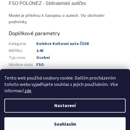
FSO POLONEZ - Sběratelské autíčko
Model je přílohou k časopisu o autech. Viz obchodní
podmínky.
Doplňkové parametry
Kategorie
:
Kolekce Kultovní auta ČSSR
Měřítko
:
1:43
Typ vozu
:
Osobní
Výrobce vozu
:
FSO
Výrobce
:
DeAgostini
Tento web používá soubory cookie. Dalším procházením
Barva
:
šedá
tohoto webu vyjadřujete souhlas s jejich používáním.. Více
informací
zde
.
Z
á
Nastavení
Vytvořil Shoptet
p
a
t
Souhlasím
Copyright 2026
Automodels.cz
. Všechna práva vyhrazena.
í