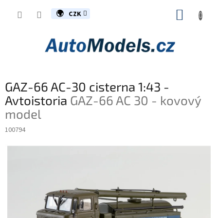
Přejít
NÁKUP
na
CZK
obsah
KOŠÍK
GAZ-66 AC-30 cisterna 1:43 -
Avtoistoria
GAZ-66 AC 30 - kovový
model
100794