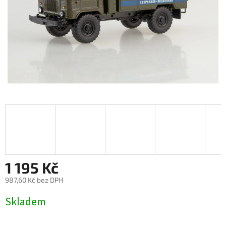
1 195 Kč
987,60 Kč bez DPH
Měrná
Skladem
cena: