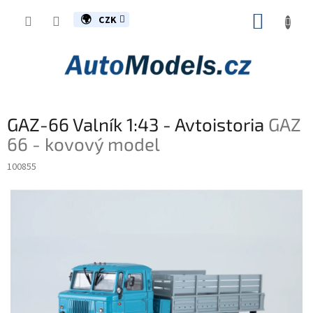
Přejít
NÁKUP
na
CZK
obsah
KOŠÍK
GAZ-66 Valník 1:43 - Avtoistoria
GAZ
66 - kovový model
100855