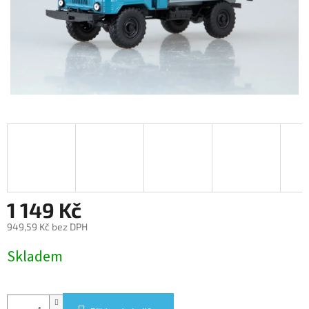
1 149 Kč
949,59 Kč bez DPH
Měrná
Skladem
cena: