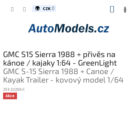
Přejít
NÁKUP
na
CZK
obsah
KOŠÍK
GMC S15 Sierra 1988 + přivěs na
kánoe / kajaky 1:64 - GreenLight
GMC S-15 Sierra 1988 + Canoe /
Kayak Trailer - kovový model 1/64
253-32250-C
Akce