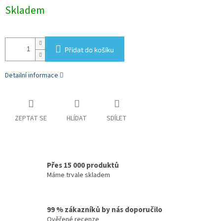
Měrná
Skladem
cena:
Přidat do košíku
Detailní informace
ZEPTAT SE
HLÍDAT
SDÍLET
Přes 15 000 produktů
Máme trvale skladem
99 % zákazníků by nás doporučilo
Ověřené recenze