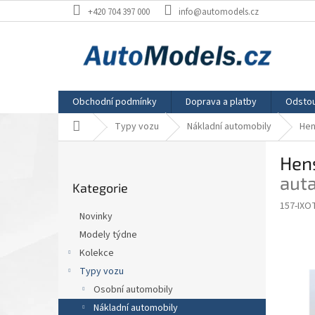
Přejít
+420 704 397 000
info@automodels.cz
na
obsah
Obchodní podmínky
Doprava a platby
Odstou
Domů
Typy vozu
Nákladní automobily
Hen
P
Hens
o
Přeskočit
s
aut
Kategorie
kategorie
t
157-IXO
r
Novinky
a
Modely týdne
n
Kolekce
n
í
Typy vozu
p
Osobní automobily
a
Nákladní automobily