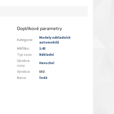
Doplňkové parametry
Modely nákladních
Kategorie
:
automobilů
Měřítko
:
1:43
Typ vozu
:
Nákladní
Výrobce
Henschel
vozu
:
Výrobce
:
IXO
Barva
:
šedá