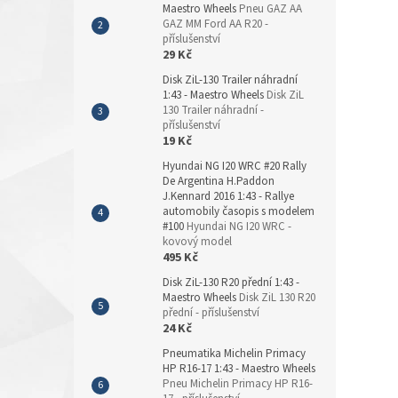
Maestro Wheels
Pneu GAZ AA
GAZ MM Ford AA R20 -
příslušenství
29 Kč
Disk ZiL-130 Trailer náhradní
1:43 - Maestro Wheels
Disk ZiL
130 Trailer náhradní -
příslušenství
19 Kč
Hyundai NG I20 WRC #20 Rally
De Argentina H.Paddon
J.Kennard 2016 1:43 - Rallye
automobily časopis s modelem
#100
Hyundai NG I20 WRC -
kovový model
495 Kč
Disk ZiL-130 R20 přední 1:43 -
Maestro Wheels
Disk ZiL 130 R20
přední - příslušenství
24 Kč
Pneumatika Michelin Primacy
HP R16-17 1:43 - Maestro Wheels
Pneu Michelin Primacy HP R16-