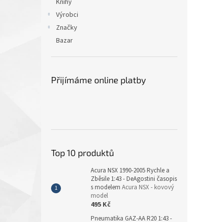
Knihy
Výrobci
Značky
Bazar
Přijímáme online platby
Top 10 produktů
Acura NSX 1990-2005 Rychle a
Zběsile 1:43 - DeAgostini časopis
s modelem
Acura NSX - kovový
model
495 Kč
Pneumatika GAZ-AA R20 1:43 -