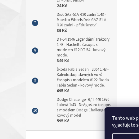
17 - příslušenství
24 Kč
Disk GAZ-51A R20 zadní 1:43 -
Maestro Wheels
Disk GAZ 51 A
R20 zadní - příslušenství
39 Kč
DT-54 1946 Legendární Traktory
1:43 - Hachette časopis s
modelem #12
DT-54 - kovový
model
349 Kč
Škoda Fabia Sedan I 2004 1:43 -
Kaleidoskop slavných vozů
časopis s modelem #122
Škoda
Fabia Sedan - kovový model
695 Kč
Dodge Challenger R/T 440 1970
fialová 1:43 - DeAgostini časopis
s modelem
Dodge Challenger -
kovový model
Tento web p
595 Kč
vyjadřujete s
Z