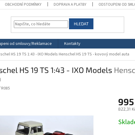
OBCHODNÍ PODMÍNKY
DOPRAVA A PLATBY
ODSTOUPENI OD SML
HLEDAT
peni od smlouvy/Reklamace
Kontakty
schel HS 19 TS 1:43 - IXO Models
Henschel HS 19 TS - kovový model auta
chel HS 19 TS 1:43 - IXO Models
Hensc
a
TR085
995
822,31 K
Měrná
Skla
cena: