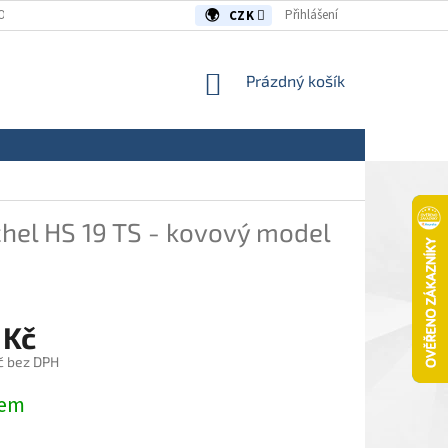
OUVY/REKLAMACE
KONTAKTY
Přihlášení
CZK
NÁKUPNÍ
Prázdný košík
KOŠÍK
hel HS 19 TS - kovový model
 Kč
č bez DPH
dem