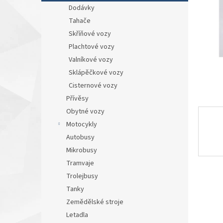
n
Dodávky
e
Tahače
l
Skříňové vozy
Plachtové vozy
Valníkové vozy
Sklápěčkové vozy
Cisternové vozy
Přívěsy
Obytné vozy
Motocykly
Autobusy
Mikrobusy
Tramvaje
Trolejbusy
Tanky
Zemědělské stroje
Letadla