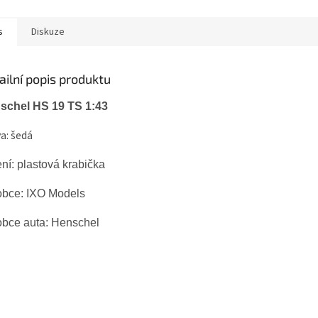
s
Diskuze
ailní popis produktu
schel HS 19 TS 1:43
a: šedá
ní: plastová krabička
obce:
IXO Models
obce auta:
Henschel