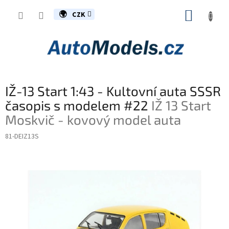
Přejít
NÁKUP
na
CZK
obsah
KOŠÍK
IŽ-13 Start 1:43 - Kultovní auta SSSR
časopis s modelem #22
IŽ 13 Start
Moskvič - kovový model auta
81-DEIZ13S