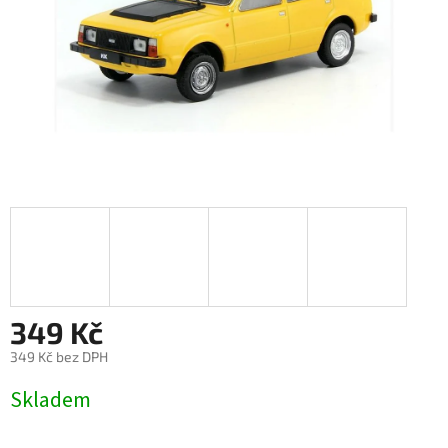
349 Kč
349 Kč bez DPH
Měrná
Skladem
cena: