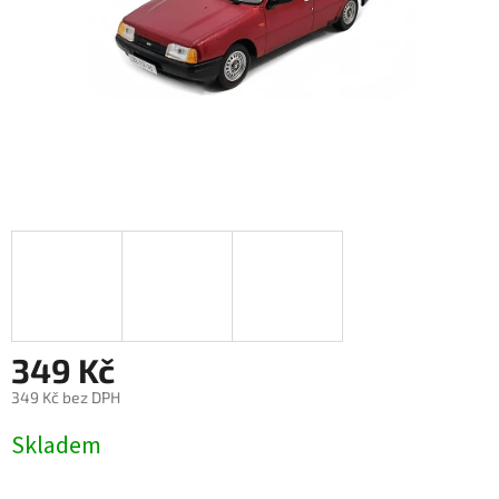
349 Kč
349 Kč bez DPH
Měrná
Skladem
cena: