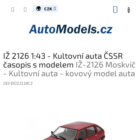
Přejít
NÁKUP
na
CZK
obsah
KOŠÍK
IŽ 2126 1:43 - Kultovní auta ČSSR
časopis s modelem
IŽ-2126 Moskvič
- Kultovní auta - kovový model auta
183-DEIZ2126CZ