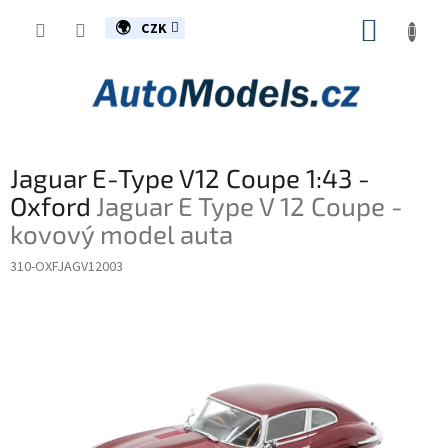
Přejít
NÁKUP
na
CZK
obsah
KOŠÍK
Jaguar E-Type V12 Coupe 1:43 -
Oxford
Jaguar E Type V 12 Coupe -
kovový model auta
310-OXFJAGV12003