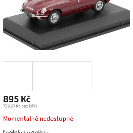
895 Kč
739,67 Kč bez DPH
Měrná
Momentálně nedostupné
cena:
Položka byla vyprodána…