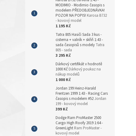
Karosa B732 červená 1:43 -
MODIMIO - Modimio časopis s
modelem PŘEDOBJEDNÁVKA!
POZOR NA POPIS!
Karosa B732
- kovový model
1 195 Kč
Tatra 805 Hasiči Sada 3 kus -
cisterna + valník + skřiň 1:43 -
sada časopisů s modely
Tatra
805 - sada
3 295 Kč
Dárkový certifikát v hodnotě
1000 Kč
Dárkový poukaz na
nákup modelů
1 000 Kč
Jordan 199 Heinz-Harald
Frentzen 1999 1:43 - Racing Cars
časopis s modelem #52
Jordan
199 - kovový model
399 Kč
Dodge Ram ProMaster 2500
Cargo High Roofy 2019 1:64 -
GreenLight
Ram ProMaster -
kovový model