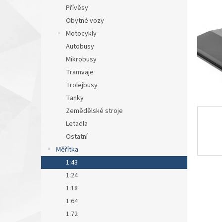
n
Přívěsy
e
Obytné vozy
l
Motocykly
Autobusy
Mikrobusy
Tramvaje
Trolejbusy
Tanky
Zemědělské stroje
Letadla
Ostatní
Měřítka
1:43
1:24
1:18
1:64
1:72