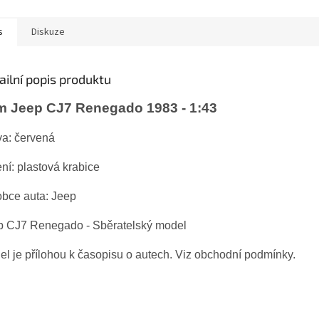
s
Diskuze
ailní popis produktu
m Jeep CJ7 Renegado 1983 - 1:43
va: červená
ní: plastová krabice
obce auta: Jeep
p CJ7 Renegado
- Sběratelský model
l je přílohou k časopisu o autech. Viz obchodní podmínky.