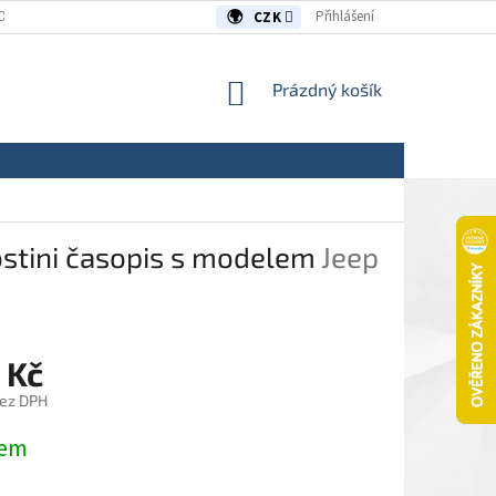
OUVY/REKLAMACE
KONTAKTY
Přihlášení
CZK
NÁKUPNÍ
Prázdný košík
KOŠÍK
ostini časopis s modelem
Jeep
 Kč
bez DPH
dem