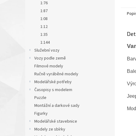
1:76
1:87
Popi
1:08
1:12
Det
1:35
1:144
Va
Služební vozy
Vozy podle země
Bar
Filmové modely
Bale
Ručně vyráběné modely
Modelářské potřeby
Výr
Časopisy s modelem
Jee
Puzzle
Montážní a darkové sady
Mode
Figurky
Modelářské stavebnice
Modely ze sbírky