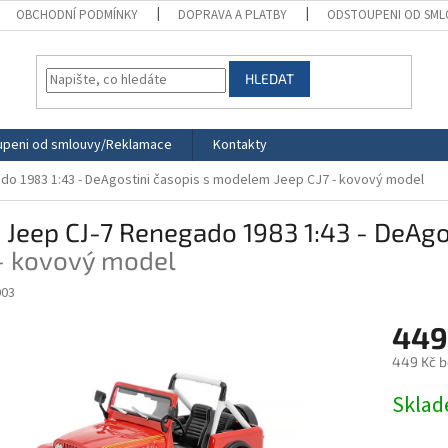
OBCHODNÍ PODMÍNKY
DOPRAVA A PLATBY
ODSTOUPENI OD SML
HLEDAT
peni od smlouvy/Reklamace
Kontakty
do 1983 1:43 - DeAgostini časopis s modelem
Jeep CJ7 - kovový model
 Jeep CJ-7 Renegado 1983 1:43 - DeAg
 - kovový model
03
449
449 Kč 
Měrná
Skla
cena: