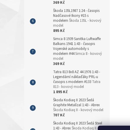
369 Kč
Škoda 135L1987 1:24 - časopis
Nadčasové Ikony #15 s
modelem
Škoda 135L - kovový
model
895 Kč
Simca 8 1939 Sanitka Luftwaffe
Balkans 1941 1:43 - časopis
Vojenské automobily s
modelem #44
Simca 8 - kovový
model
369 Kč
Tatra 813 8x8 AZ 44 1976 1:43 -
Legendární náklaďáky PRL-u
časopis s modelem #133
Tatra
813 - kovový model
1 895 Kč
Škoda Kodiaq II 2023 Šedá
Graphite Metalízal 1:43 - Abrex
Škoda Kodiaq II - kovový model
707 Kč
Škoda Kodiaq II 2023 Šedá Steel
1:43 - Abrex
Škoda Kodiaq II -