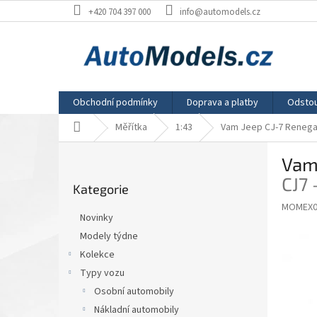
Přejít
+420 704 397 000
info@automodels.cz
na
obsah
Obchodní podmínky
Doprava a platby
Odstou
Domů
Měřítka
1:43
Vam Jeep CJ-7 Renega
P
Vam
o
Přeskočit
s
CJ7
Kategorie
kategorie
t
MOMEX0
r
Novinky
a
Modely týdne
n
Kolekce
n
í
Typy vozu
p
Osobní automobily
a
Nákladní automobily