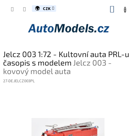
Přejít
NÁKUP
na
CZK
obsah
KOŠÍK
Jelcz 003 1:72 - Kultovní auta PRL-u
časopis s modelem
Jelcz 003 -
kovový model auta
27-DEJELCZ003PL