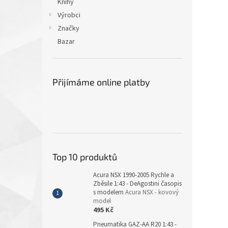
Knihy
Výrobci
Značky
Bazar
Přijímáme online platby
Top 10 produktů
Acura NSX 1990-2005 Rychle a
Zběsile 1:43 - DeAgostini časopis
s modelem
Acura NSX - kovový
model
495 Kč
Pneumatika GAZ-AA R20 1:43 -