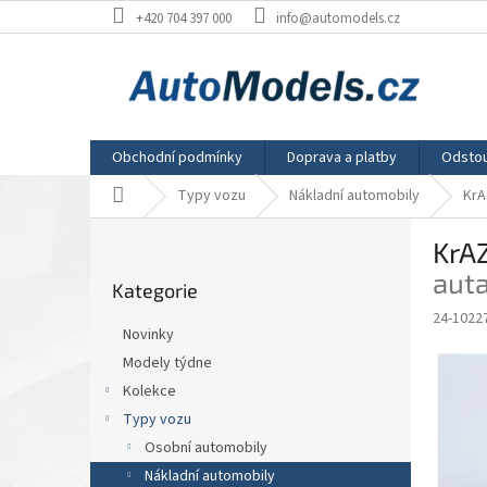
Přejít
+420 704 397 000
info@automodels.cz
na
obsah
Obchodní podmínky
Doprava a platby
Odstou
Domů
Typy vozu
Nákladní automobily
KrA
P
KrAZ
o
Přeskočit
s
aut
Kategorie
kategorie
t
24-102
r
Novinky
a
Modely týdne
n
Kolekce
n
í
Typy vozu
p
Osobní automobily
a
Nákladní automobily