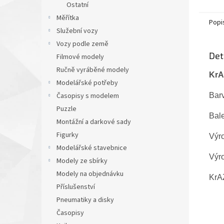
Ostatní
Měřítka
Popi
Služební vozy
Vozy podle země
Det
Filmové modely
Ručně vyráběné modely
KrA
Modelářské potřeby
Bar
Časopisy s modelem
Puzzle
Bale
Montážní a darkové sady
Figurky
Výro
Modelářské stavebnice
Výr
Modely ze sbírky
Modely na objednávku
KrAZ
Příslušenství
Pneumatiky a disky
Časopisy