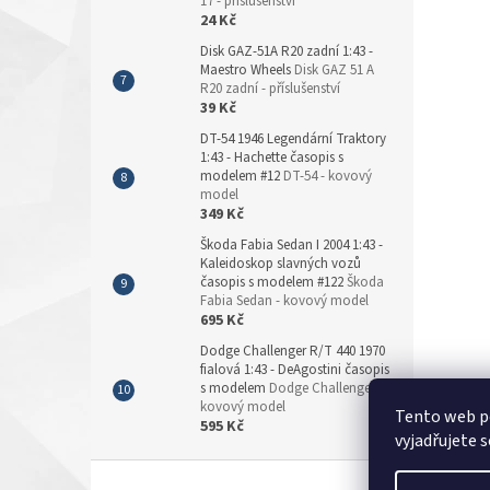
17 - příslušenství
24 Kč
Disk GAZ-51A R20 zadní 1:43 -
Maestro Wheels
Disk GAZ 51 A
R20 zadní - příslušenství
39 Kč
DT-54 1946 Legendární Traktory
1:43 - Hachette časopis s
modelem #12
DT-54 - kovový
model
349 Kč
Škoda Fabia Sedan I 2004 1:43 -
Kaleidoskop slavných vozů
časopis s modelem #122
Škoda
Fabia Sedan - kovový model
695 Kč
Dodge Challenger R/T 440 1970
fialová 1:43 - DeAgostini časopis
s modelem
Dodge Challenger -
kovový model
Tento web p
595 Kč
vyjadřujete s
Z