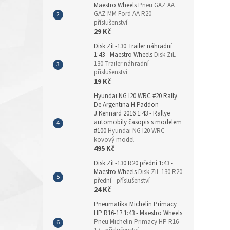
Maestro Wheels
Pneu GAZ AA
GAZ MM Ford AA R20 -
příslušenství
29 Kč
Disk ZiL-130 Trailer náhradní
1:43 - Maestro Wheels
Disk ZiL
130 Trailer náhradní -
příslušenství
19 Kč
Hyundai NG I20 WRC #20 Rally
De Argentina H.Paddon
J.Kennard 2016 1:43 - Rallye
automobily časopis s modelem
#100
Hyundai NG I20 WRC -
kovový model
495 Kč
Disk ZiL-130 R20 přední 1:43 -
Maestro Wheels
Disk ZiL 130 R20
přední - příslušenství
24 Kč
Pneumatika Michelin Primacy
HP R16-17 1:43 - Maestro Wheels
Pneu Michelin Primacy HP R16-