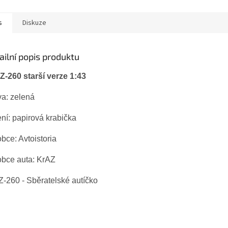
s
Diskuze
ailní popis produktu
Z-260 starší verze 1:43
va: zelená
ní: papirová krabička
bce: Avtoistoria
obce auta: KrAZ
-260 - Sběratelské autíčko