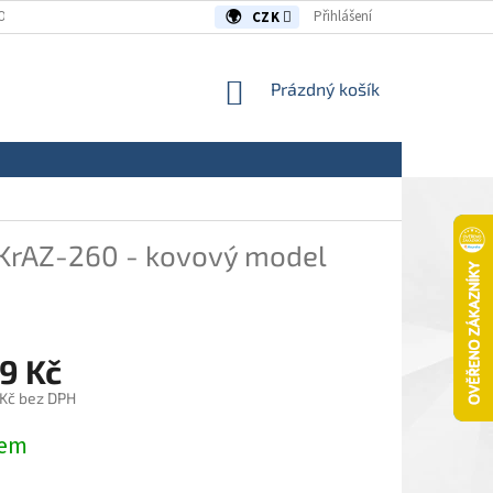
OUVY/REKLAMACE
KONTAKTY
Přihlášení
CZK
NÁKUPNÍ
Prázdný košík
KOŠÍK
KrAZ-260 - kovový model
9 Kč
 Kč bez DPH
dem