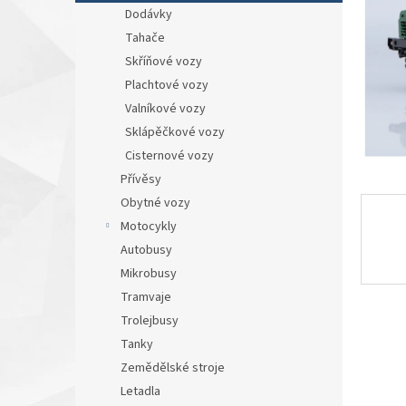
n
Dodávky
e
Tahače
l
Skříňové vozy
Plachtové vozy
Valníkové vozy
Sklápěčkové vozy
Cisternové vozy
Přívěsy
Obytné vozy
Motocykly
Autobusy
Mikrobusy
Tramvaje
Trolejbusy
Tanky
Zemědělské stroje
Letadla