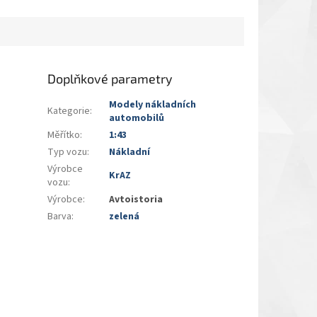
Doplňkové parametry
Modely nákladních
Kategorie
:
automobilů
Měřítko
:
1:43
Typ vozu
:
Nákladní
Výrobce
KrAZ
vozu
:
Výrobce
:
Avtoistoria
Barva
:
zelená