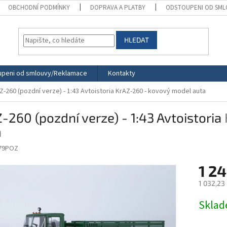
OBCHODNÍ PODMÍNKY
DOPRAVA A PLATBY
ODSTOUPENI OD SML
HLEDAT
peni od smlouvy/Reklamace
Kontakty
Z-260 (pozdní verze) - 1:43 Avtoistoria
KrAZ-260 - kovový model auta
-260 (pozdní verze) - 1:43 Avtoistoria
a
279POZ
1 24
1 032,23
Měrná
Skla
cena: