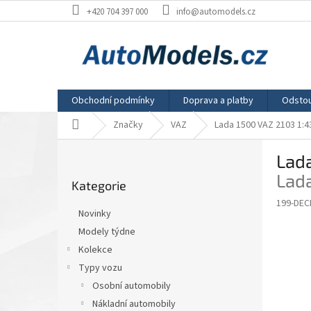
Přejít
+420 704 397 000
info@automodels.cz
na
obsah
Obchodní podmínky
Doprava a platby
Odstou
Domů
Značky
VAZ
Lada 1500 VAZ 2103 1:
P
Lada
o
Přeskočit
s
Lad
Kategorie
kategorie
t
199-DE
r
Novinky
a
Modely týdne
n
Kolekce
n
í
Typy vozu
p
Osobní automobily
a
Nákladní automobily