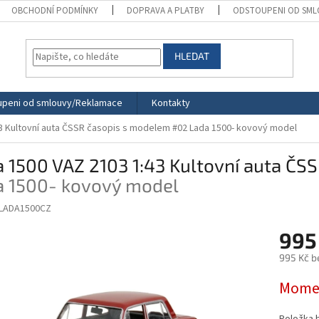
OBCHODNÍ PODMÍNKY
DOPRAVA A PLATBY
ODSTOUPENI OD SML
HLEDAT
peni od smlouvy/Reklamace
Kontakty
43 Kultovní auta ČSSR časopis s modelem #02
Lada 1500- kovový model
 1500 VAZ 2103 1:43 Kultovní auta Č
a 1500- kovový model
CLADA1500CZ
995
995 Kč b
Měrná
Momen
cena: