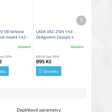
Další
produkt
0 VB Veřejná
LADA VAZ-2104 1:43 -
st modrá 1:43 -
DeAgostini časopis s
i
Žiguli VAZ-2101
modelem
Lada 2104 -
Skladem
Skladem
0 VB - kovová
kovový model
 bez DPH
895 Kč bez DPH
č
895 Kč
šíku
Do košíku
Doplňkové parametry