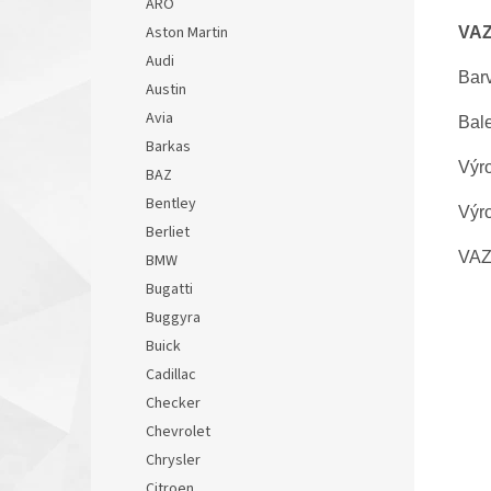
ARO
Aston Martin
VAZ
Audi
Bar
Austin
Avia
Bale
Barkas
Výr
BAZ
Bentley
Výr
Berliet
VAZ
BMW
Bugatti
Buggyra
Buick
Cadillac
Checker
Chevrolet
Chrysler
Citroen