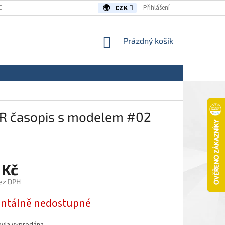
OUVY/REKLAMACE
KONTAKTY
Přihlášení
CZK
NÁKUPNÍ
Prázdný košík
KOŠÍK
SSR časopis s modelem #02
 Kč
ez DPH
tálně nedostupné