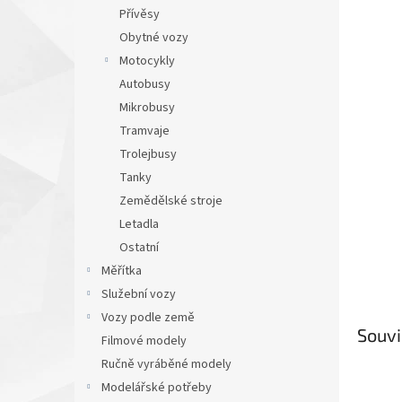
n
Přívěsy
e
Obytné vozy
l
Motocykly
Autobusy
Mikrobusy
Tramvaje
Trolejbusy
Tanky
Zemědělské stroje
Letadla
Ostatní
Měřítka
Služební vozy
Vozy podle země
Souvi
Filmové modely
Ručně vyráběné modely
Modelářské potřeby