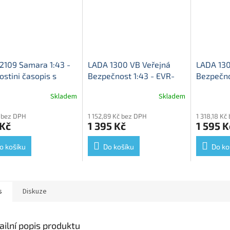
2109 Samara 1:43 -
LADA 1300 VB Veřejná
LADA 130
stini časopis s
Bezpečnost 1:43 - EVR-
Bezpečno
elem
Lada 2109 -
mini
LADA 1300 VB -
EVR-min
Skladem
Skladem
vý model
kovová model
LADA-130
model
 bez DPH
1 152,89 Kč bez DPH
1 318,18 Kč
 Kč
1 395 Kč
1 595 K
o košíku
Do košíku
Do ko
s
Diskuze
ailní popis produktu