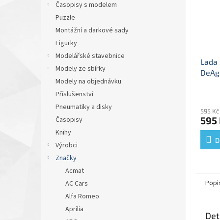
Časopisy s modelem
Puzzle
Montážní a darkové sady
Figurky
Modelářské stavebnice
Lada 
Modely ze sbírky
DeAgo
Modely na objednávku
mod
kovo
Příslušenství
Pneumatiky a disky
595 Kč
595
Časopisy
Knihy
D
Výrobci
Značky
Acmat
Popi
AC Cars
Alfa Romeo
Aprilia
Det