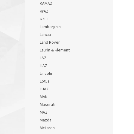
KAMAZ
KrAZ
KZET
Lamborghini
Lancia
Land Rover
Laurin & Klement
LAZ
LIAZ
Lincoln
Lotus
LUAZ
MAN
Maserati
MAZ
Mazda
McLaren