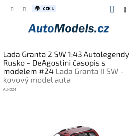
Přejít
NÁKUP
na
CZK
obsah
KOŠÍK
Lada Granta 2 SW 1:43 Autolegendy
Rusko - DeAgostini časopis s
modelem #24
Lada Granta II SW -
kovový model auta
ALN024