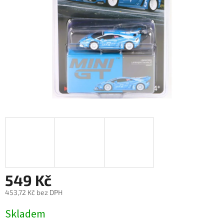
549 Kč
453,72 Kč bez DPH
Měrná
Skladem
cena: