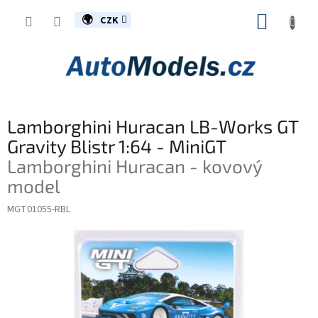
Přejít
NÁKUP
na
CZK
obsah
KOŠÍK
Lamborghini Huracan LB-Works GT
Gravity Blistr 1:64 - MiniGT
Lamborghini Huracan - kovový
model
MGT01055-RBL