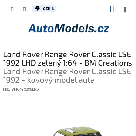
Přejít
NÁKUP
na
CZK
obsah
KOŠÍK
Land Rover Range Rover Classic LSE
1992 LHD zelený 1:64 - BM Creations
Land Rover Range Rover Classic LSE
1992 - kovový model auta
M31-BM64B0295LHD