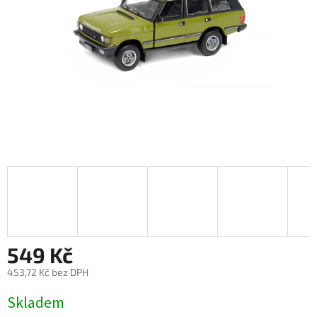
549 Kč
453,72 Kč bez DPH
Měrná
Skladem
cena: