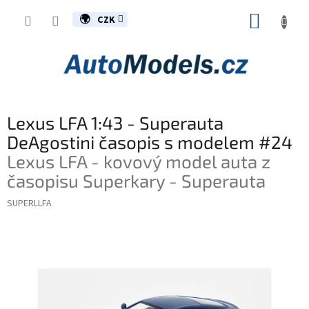
Přejít
NÁKUP
na
CZK
obsah
KOŠÍK
Lexus LFA 1:43 - Superauta
DeAgostini časopis s modelem #24
Lexus LFA - kovový model auta z
časopisu Superkary - Superauta
SUPERLLFA