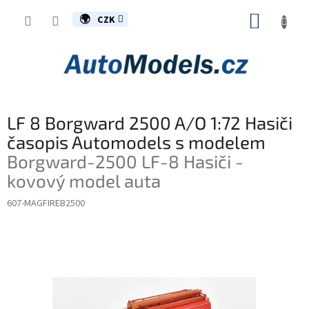
Přejít
NÁKUP
na
CZK
obsah
KOŠÍK
LF 8 Borgward 2500 A/O 1:72 Hasiči
časopis Automodels s modelem
Borgward-2500 LF-8 Hasiči -
kovový model auta
607-MAGFIREB2500