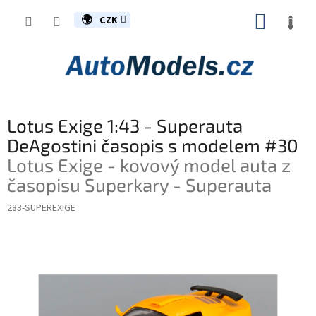
Přejít
NÁKUP
na
CZK
obsah
KOŠÍK
Lotus Exige 1:43 - Superauta
DeAgostini časopis s modelem #30
Lotus Exige - kovový model auta z
časopisu Superkary - Superauta
283-SUPEREXIGE