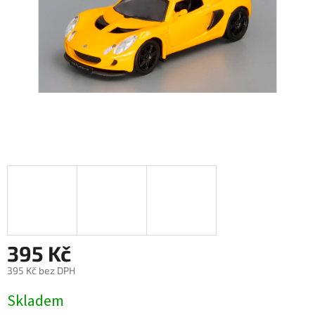
395 Kč
395 Kč bez DPH
Měrná
Skladem
cena: