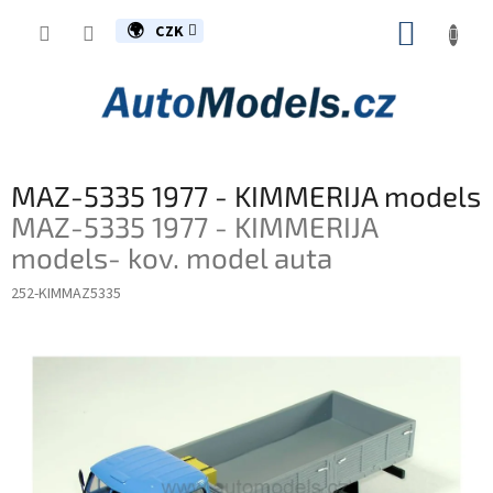
Přejít
NÁKUP
na
CZK
obsah
KOŠÍK
MAZ-5335 1977 - KIMMERIJA models
MAZ-5335 1977 - KIMMERIJA
models- kov. model auta
252-KIMMAZ5335