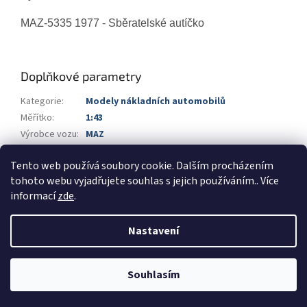
MAZ-5335 1977 - Sběratelské autíčko
Doplňkové parametry
Kategorie
:
Modely nákladních automobilů
Měřítko
:
1:43
Výrobce vozu
:
MAZ
Výrobce
:
Kimmerija
Tento web používá soubory cookie. Dalším procházením
Barva
:
šedá
tohoto webu vyjadřujete souhlas s jejich používáním.. Více
informací
zde
.
Z
á
Nastavení
Vytvořil Shoptet
p
a
t
Souhlasím
Copyright 2026
Automodels.cz
. Všechna práva vyhrazena.
í