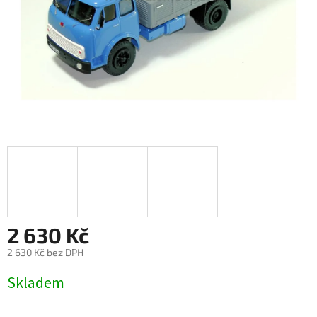
2 630 Kč
2 630 Kč bez DPH
Měrná
Skladem
cena: