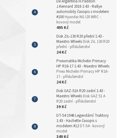
De Argentina H.Paddon
J.Kennard 2016 1:43 - Rallye
automobily časopis s modelem
#100
Hyundai NG I20 WRC -
kovový model
495 Kč
Disk ZiL-130 R20 přední 1:43 -
Maestro Wheels
Disk ZiL 130 R20
přední - příslušenství
24 Kč
Pneumatika Michelin Primacy
HP R16-17 1:43 - Maestro Wheels
Pneu Michelin Primacy HP R16-
17 - příslušenství
24 Kč
Disk GAZ-51A R20 zadní 1:43 -
Maestro Wheels
Disk GAZ 51 A
R20 zadní - příslušenství
39 Kč
DT-54 1946 Legendární Traktory
1:43 - Hachette časopis s
modelem #12
DT-54 - kovový
model
349 Kč