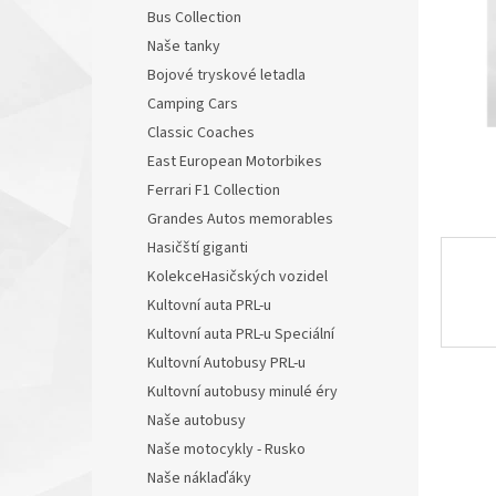
n
Bus Collection
e
Naše tanky
l
Bojové tryskové letadla
Camping Cars
Classic Coaches
East European Motorbikes
Ferrari F1 Collection
Grandes Autos memorables
Hasičští giganti
KolekceHasičských vozidel
Kultovní auta PRL-u
Kultovní auta PRL-u Speciální
Kultovní Autobusy PRL-u
Kultovní autobusy minulé éry
Naše autobusy
Naše motocykly - Rusko
Naše náklaďáky