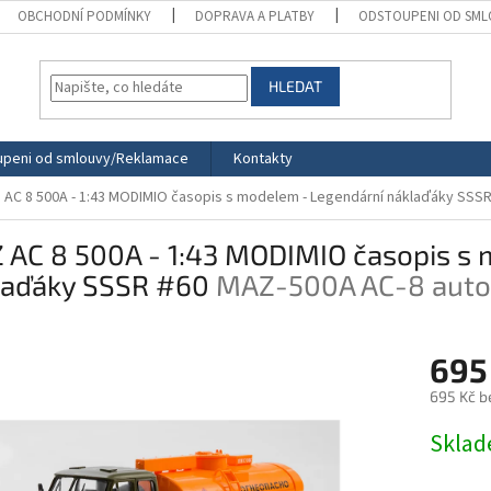
OBCHODNÍ PODMÍNKY
DOPRAVA A PLATBY
ODSTOUPENI OD SML
HLEDAT
peni od smlouvy/Reklamace
Kontakty
 AC 8 500A - 1:43 MODIMIO časopis s modelem - Legendární náklaďáky SSS
 AC 8 500A - 1:43 MODIMIO časopis s 
laďáky SSSR #60
MAZ-500A AC-8 autoc
695
695 Kč b
Měrná
Skla
cena: