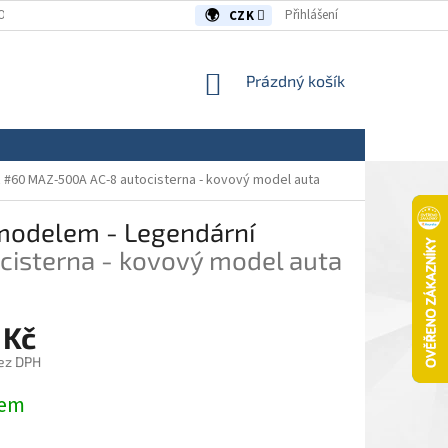
OUVY/REKLAMACE
KONTAKTY
Přihlášení
CZK
NÁKUPNÍ
Prázdný košík
KOŠÍK
R #60
MAZ-500A AC-8 autocisterna - kovový model auta
modelem - Legendární
isterna - kovový model auta
 Kč
ez DPH
dem