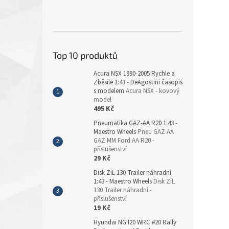
Top 10 produktů
Acura NSX 1990-2005 Rychle a
Zběsile 1:43 - DeAgostini časopis
s modelem
Acura NSX - kovový
model
495 Kč
Pneumatika GAZ-AA R20 1:43 -
Maestro Wheels
Pneu GAZ AA
GAZ MM Ford AA R20 -
příslušenství
29 Kč
Disk ZiL-130 Trailer náhradní
1:43 - Maestro Wheels
Disk ZiL
130 Trailer náhradní -
příslušenství
19 Kč
Hyundai NG I20 WRC #20 Rally