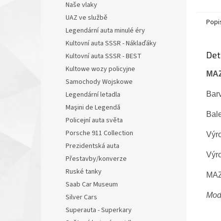
Naše vlaky
UAZ ve službě
Popi
Legendární auta minulé éry
Kultovní auta SSSR - Náklaďáky
Det
Kultovní auta SSSR - BEST
Kultowe wozy policyjne
MAZ
Samochody Wojskowe
Barv
Legendární letadla
Maşini de Legendă
Bal
Policejní auta světa
Porsche 911 Collection
Výr
Prezidentská auta
Výr
Přestavby/konverze
Ruské tanky
MAZ
Saab Car Museum
Mode
Silver Cars
Superauta - Superkary