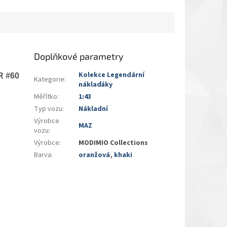
Doplňkové parametry
Kolekce Legendární
R #60
Kategorie
:
náklaďáky
Měřítko
:
1:43
Typ vozu
:
Nákladní
Výrobce
MAZ
vozu
:
Výrobce
:
MODIMIO Collections
Barva
:
oranžová
,
khaki