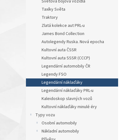
Světová bojová vozidla
Taxíky Světa
Traktory
Zlatá kolekce aut PRL-u
James Bond Collection
Autolegendy Ruska. Nová epocha
Kultovní auta ČSSR
Kultovní auta SSSR (CCCP)
Legendární automobily ČR
Legendy FSO
Legendární náklaďáky
Legendární náklaďáky PRL-u
Kaleidoskop slavných vozů
Kultovní náklaďáky minulé éry
Typy vozu
Osobní automobily
Nákladní automobily
Přívěsy