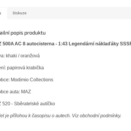
s
Diskuze
ailní popis produktu
 500A AC 8 autocisterna - 1:43 Legendární náklaďáky SSS
a: khaki / oranžová
ení:
papirová krabička
obce: Modimio Collections
obce auta: MAZ
 520 - Sběratelské autíčko
l je přílohou k časopisu o autech. Viz obchodní podmínky.