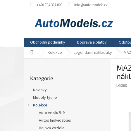
Přejít
+420 704 397 000
info@automodels.cz
na
obsah
Obchodní podmínky
Doprava a platby
Odstou
Domů
Kolekce
Legendární náklaďáky
MAZ
P
MAZ
o
Přeskočit
s
nák
Kategorie
kategorie
t
LG060
r
Novinky
a
Modely týdne
n
Kolekce
n
í
Auto ve službě
p
Autos Inolvidables
a
Bojová Vozidla