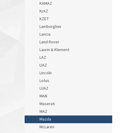
KAMAZ
KrAZ
KZET
Lamborghini
Lancia
Land Rover
Laurin & Klement
LAZ
LIAZ
Lincoln
Lotus
LUAZ
MAN
Maserati
MAZ
Mazda
McLaren