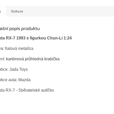
s
Diskuze
ailní popis produktu
da RX-7 1993 s figurkou Chun-Li 1:24
a: fialová metalíza
ení:
kartónová průhledná krabička
obce: Jada Toys
obce auta: Mazda
da RX-7 - Sběratelské autíčko