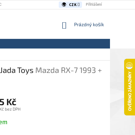
OUVY/REKLAMACE
KONTAKTY
Přihlášení
CZK
NÁKUPNÍ
Prázdný košík
KOŠÍK
 Jada Toys
Mazda RX-7 1993 +
5 Kč
 Kč bez DPH
dem