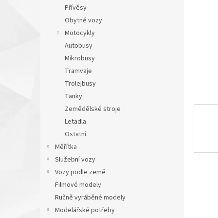
n
Přívěsy
e
Obytné vozy
l
Motocykly
Autobusy
Mikrobusy
Tramvaje
Trolejbusy
Tanky
Zemědělské stroje
Letadla
Ostatní
Měřítka
Služební vozy
Vozy podle země
Filmové modely
Ručně vyráběné modely
Modelářské potřeby