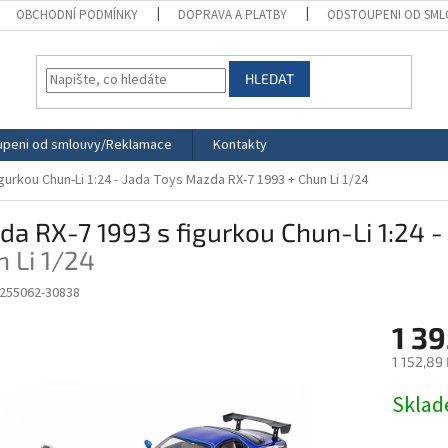
OBCHODNÍ PODMÍNKY
DOPRAVA A PLATBY
ODSTOUPENI OD SML
HLEDAT
peni od smlouvy/Reklamace
Kontakty
gurkou Chun-Li 1:24 - Jada Toys
Mazda RX-7 1993 + Chun Li 1/24
a RX-7 1993 s figurkou Chun-Li 1:24 -
 Li 1/24
255062-30838
1 39
1 152,89
Měrná
Skla
cena: