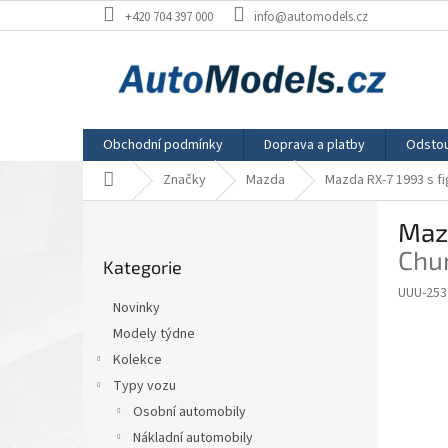
Přejít
+420 704 397 000
info@automodels.cz
na
obsah
Obchodní podmínky
Doprava a platby
Odstou
Domů
Značky
Mazda
Mazda RX-7 1993 s fi
P
Mazd
o
Přeskočit
s
Chun
Kategorie
kategorie
t
UUU-253
r
Novinky
a
Modely týdne
n
Kolekce
n
í
Typy vozu
p
Osobní automobily
a
Nákladní automobily