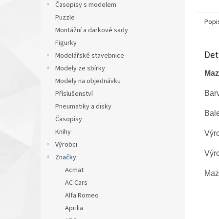
Časopisy s modelem
Puzzle
Popi
Montážní a darkové sady
Figurky
Det
Modelářské stavebnice
Modely ze sbírky
Maz
Modely na objednávku
Barv
Příslušenství
Pneumatiky a disky
Bal
Časopisy
Knihy
Výr
Výrobci
Výr
Značky
Acmat
Maz
AC Cars
Alfa Romeo
Aprilia