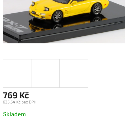
769 Kč
635,54 Kč bez DPH
Měrná
Skladem
cena: