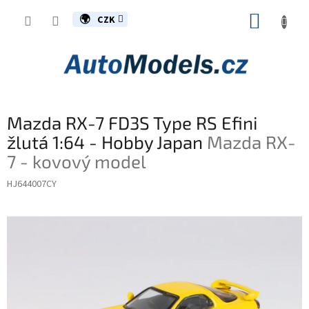
Přejít
NÁKUP
na
CZK
obsah
KOŠÍK
Mazda RX-7 FD3S Type RS Efini
žlutá 1:64 - Hobby Japan
Mazda RX-
7 - kovový model
HJ644007CY