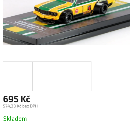
695 Kč
574,38 Kč bez DPH
Měrná
Skladem
cena: