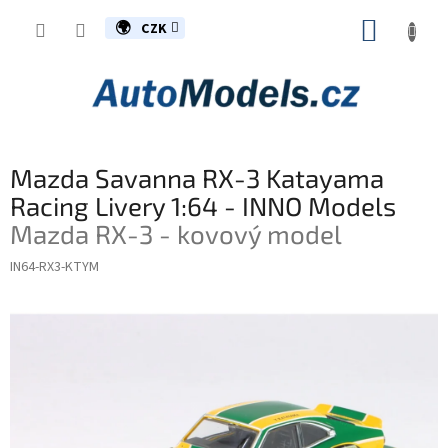
Přejít
NÁKUP
na
CZK
obsah
KOŠÍK
Mazda Savanna RX-3 Katayama
Racing Livery 1:64 - INNO Models
Mazda RX-3 - kovový model
IN64-RX3-KTYM