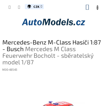
Přejít
NÁKUP
na
CZK
obsah
KOŠÍK
Mercedes-Benz M-Class Hasiči 1:87
- Busch
Mercedes M Class
Feuerwehr Bocholt - sběratelský
model 1/87
M30-48545