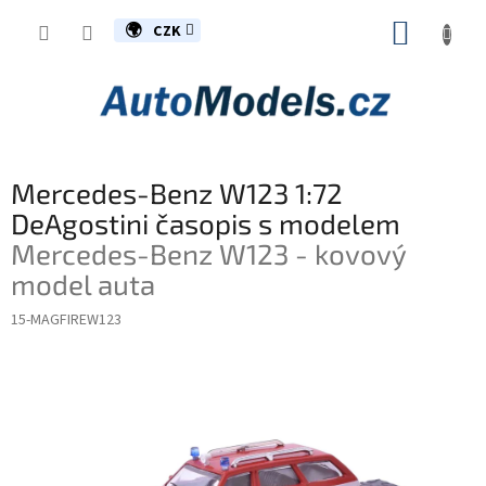
Přejít
NÁKUP
na
CZK
obsah
KOŠÍK
Mercedes-Benz W123 1:72
DeAgostini časopis s modelem
Mercedes-Benz W123 - kovový
model auta
15-MAGFIREW123