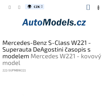
Přejít
NÁKUP
na
CZK
obsah
KOŠÍK
Mercedes-Benz S-Class W221 -
Superauta DeAgostini časopis s
modelem
Mercedes W221 - kovový
model
222-SUPMBW221