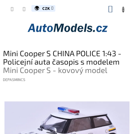
Přejít
NÁKUP
na
CZK
obsah
KOŠÍK
Mini Cooper S CHINA POLICE 1:43 -
Policejní auta časopis s modelem
Mini Cooper S - kovový model
DEPASMINCS