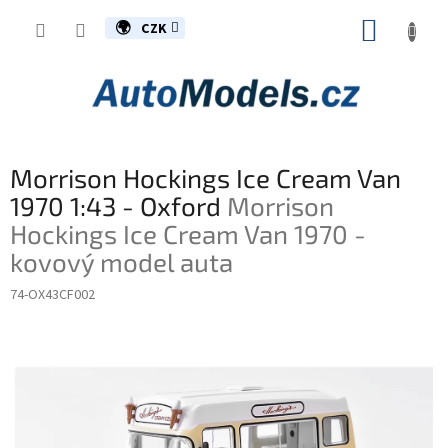
Přejít
NÁKUP
na
CZK
obsah
KOŠÍK
Morrison Hockings Ice Cream Van
1970 1:43 - Oxford
Morrison
Hockings Ice Cream Van 1970 -
kovový model auta
74-OX43CF002