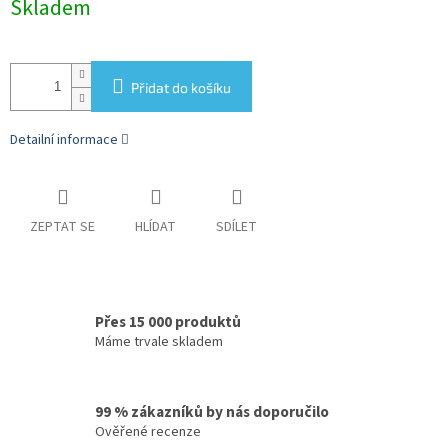
Skladem
cena:
Přidat do košíku
Detailní informace
ZEPTAT SE
HLÍDAT
SDÍLET
Přes 15 000 produktů
Máme trvale skladem
99 % zákazníků by nás doporučilo
Ověřené recenze