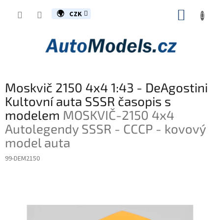
Přejít
NÁKUP
na
CZK
obsah
KOŠÍK
Moskvič 2150 4x4 1:43 - DeAgostini
Kultovní auta SSSR časopis s
modelem
MOSKVIČ-2150 4x4
Autolegendy SSSR - CCCP - kovový
model auta
99-DEM2150