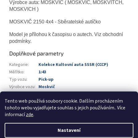
Výrobce auta: MOSKVIČ ( MOSKVIC, MOSKVITCH,
MOSKVICH )
MOSKVIČ 2150 4x4 - Sběratelské autíčko
Model je přílohou k časopisu o autech. Viz obchodní
podmínky.
Doplňkové parametry
Kategorie
:
Kolekce Kultovní auta SSSR (CCCP)
Měřítko
:
1:43
Typ vozu
:
Pick-up
Výrobce vozu
:
Moskvič
Výrobce
:
DeAgostini
Tento web používá soubory cookie. Dalším procházením
Barva
:
oranžová
tohoto webu vyjadřujete souhlas s jejich používáním.. Více
informací
zde
.
Z
á
Nastavení
Vytvořil Shoptet
p