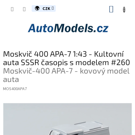
Přejít
NÁKUP
na
CZK
obsah
KOŠÍK
Moskvič 400 APA-7 1:43 - Kultovní
auta SSSR časopis s modelem #260
Moskvič-400 APA-7 - kovový model
auta
MOS400APA7