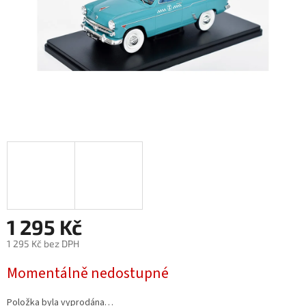
1 295 Kč
1 295 Kč bez DPH
Měrná
Momentálně nedostupné
cena:
Položka byla vyprodána…