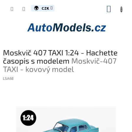
Přejít
NÁKUP
na
CZK
obsah
KOŠÍK
Moskvič 407 TAXI 1:24 - Hachette
časopis s modelem
Moskvič-407
TAXI - kovový model
LSA68