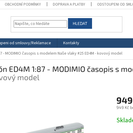
OBCHODNÍ PODMÍNKY
DOPRAVA A PLATBY
ODSTOUPENI OD SML
HLEDAT
peni od smlouvy/Reklamace
Kontakty
7 - MODIMIO časopis s modelem Naše vlaky #25
ED4M - kovový model
ón ED4M 1:87 - MODIMIO časopis s mo
ovový model
949
949 Kč b
Měrná
Skla
cena: