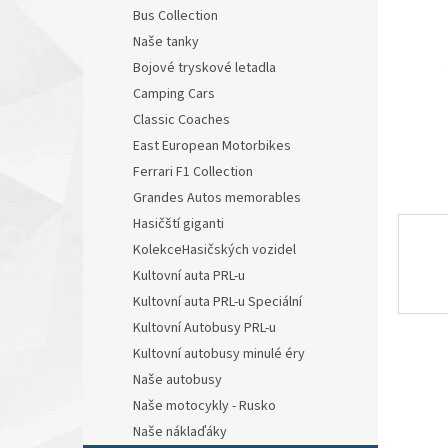
n
Bus Collection
e
Naše tanky
l
Bojové tryskové letadla
Camping Cars
Classic Coaches
East European Motorbikes
Ferrari F1 Collection
Grandes Autos memorables
Hasičští giganti
KolekceHasičských vozidel
Kultovní auta PRL-u
Kultovní auta PRL-u Speciální
Kultovní Autobusy PRL-u
Kultovní autobusy minulé éry
Naše autobusy
Naše motocykly - Rusko
Naše náklaďáky