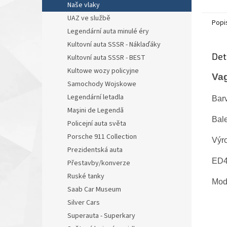
Naše vlaky
UAZ ve službě
Popi
Legendární auta minulé éry
Kultovní auta SSSR - Náklaďáky
Det
Kultovní auta SSSR - BEST
Kultowe wozy policyjne
Va
Samochody Wojskowe
Legendární letadla
Bar
Maşini de Legendă
Bale
Policejní auta světa
Porsche 911 Collection
Výr
Prezidentská auta
ED4
Přestavby/konverze
Ruské tanky
Mode
Saab Car Museum
Silver Cars
Superauta - Superkary