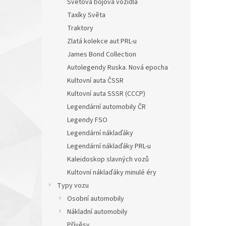
Světová bojová vozidla
Taxíky Světa
Traktory
Zlatá kolekce aut PRL-u
James Bond Collection
Autolegendy Ruska. Nová epocha
Kultovní auta ČSSR
Kultovní auta SSSR (CCCP)
Legendární automobily ČR
Legendy FSO
Legendární náklaďáky
Legendární náklaďáky PRL-u
Kaleidoskop slavných vozů
Kultovní náklaďáky minulé éry
Typy vozu
Osobní automobily
Nákladní automobily
Přívěsy