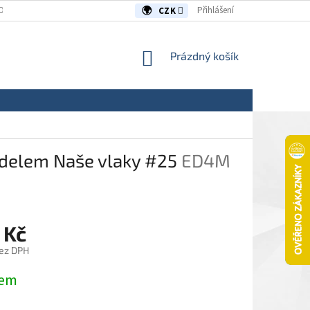
OUVY/REKLAMACE
KONTAKTY
Přihlášení
CZK
NÁKUPNÍ
Prázdný košík
KOŠÍK
delem Naše vlaky #25
ED4M
 Kč
ez DPH
dem