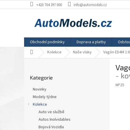
Přejít
+420 704 397 000
info@automodels.cz
na
obsah
Obchodní podmínky
Doprava a platby
Odstou
Domů
Kolekce
Naše vlaky
Vagón ED4M 1:8
P
Vag
o
Přeskočit
s
- k
Kategorie
kategorie
t
NP25
r
Novinky
a
Modely týdne
n
Kolekce
n
í
Auto ve službě
p
Autos Inolvidables
a
Bojová Vozidla