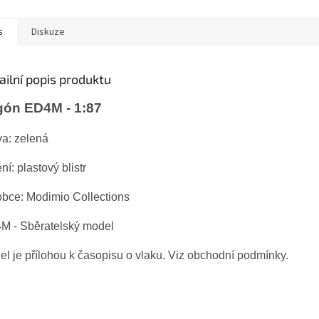
s
Diskuze
ailní popis produktu
gón ED4M - 1:87
va: zelená
ní: plastový blistr
obce: Modimio Collections
M - Sběratelský model
l je přílohou k časopisu o vlaku. Viz obchodní podmínky.