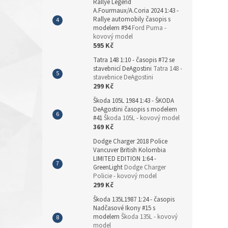
Rallye Legend
A.Fourmaux/A.Coria 2024 1:43 -
Rallye automobily časopis s
modelem #94
Ford Puma -
kovový model
595 Kč
Tatra 148 1:10 - časopis #72 se
stavebnicí DeAgostini
Tatra 148 -
stavebnice DeAgostini
299 Kč
Škoda 105L 1984 1:43 - ŠKODA
DeAgostini časopis s modelem
#41
Škoda 105L - kovový model
369 Kč
Dodge Charger 2018 Police
Vancuver British Kolombia
LIMITED EDITION 1:64 -
GreenLight
Dodge Charger
Policie - kovový model
299 Kč
Škoda 135L1987 1:24 - časopis
Nadčasové Ikony #15 s
modelem
Škoda 135L - kovový
model