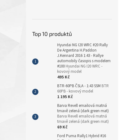
Top 10 produktů
Hyundai NG I20 WRC #20 Rally
De Argentina H.Paddon
J.Kennard 2016 1:43 - Rallye
automobily časopis s modelem
#100
Hyundai NG I20 WRC -
kovový model
495 Kč
BTR-60PB ČSLA - 1:43 SSM
BTR
60PB - kovový model
1 195 Kč
Barva Revell emailová matná
tmavě zelená (dark green mat)
Barva Revell emailová matná
tmavě zelená (dark green mat)
69 Kč
Ford Puma Rally1 Hybrid #16