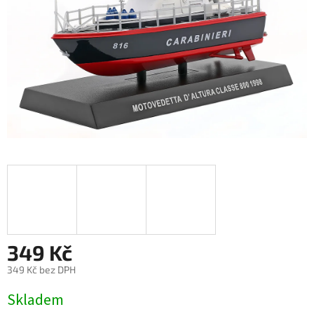
349 Kč
349 Kč bez DPH
Měrná
Skladem
cena: