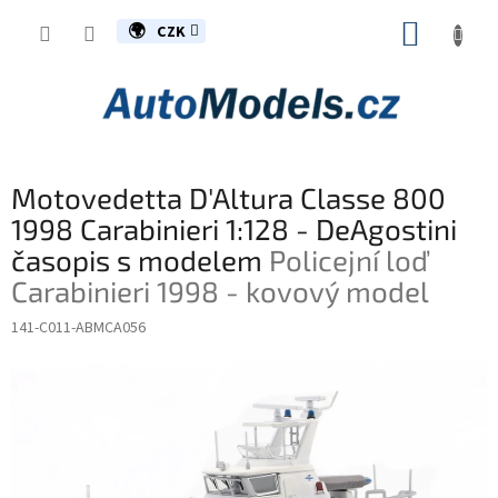
Přejít
NÁKUP
na
CZK
obsah
KOŠÍK
Motovedetta D'Altura Classe 800
1998 Carabinieri 1:128 - DeAgostini
časopis s modelem
Policejní loď
Carabinieri 1998 - kovový model
141-C011-ABMCA056