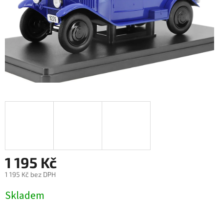
1 195 Kč
1 195 Kč bez DPH
Měrná
Skladem
cena: