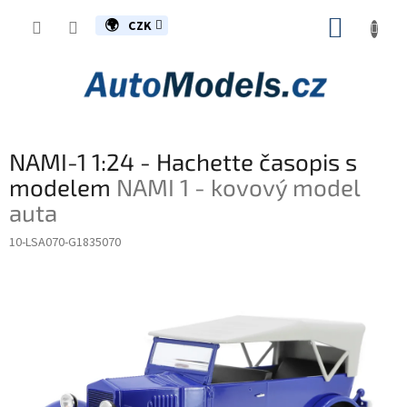
Přejít
NÁKUP
na
CZK
obsah
KOŠÍK
NAMI-1 1:24 - Hachette časopis s
modelem
NAMI 1 - kovový model
auta
10-LSA070-G1835070