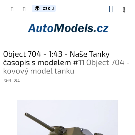
Přejít
NÁKUP
na
CZK
obsah
KOŠÍK
Object 704 - 1:43 - Naše Tanky
časopis s modelem #11
Object 704 -
kovový model tanku
72-NT011