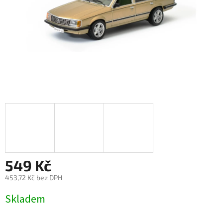
549 Kč
453,72 Kč bez DPH
Měrná
Skladem
cena: