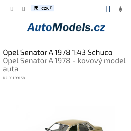
Přejít
NÁKUP
na
CZK
obsah
KOŠÍK
Opel Senator A 1978 1:43 Schuco
Opel Senator A 1978 - kovový model
auta
D2-93199158