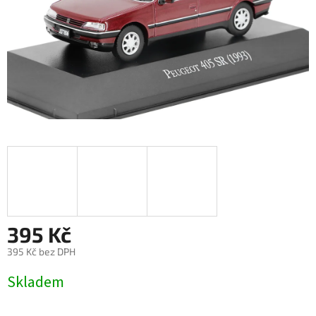
395 Kč
395 Kč bez DPH
Měrná
Skladem
cena: