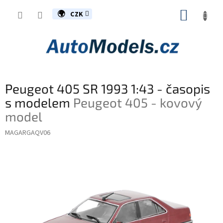
Přejít
NÁKUP
na
CZK
obsah
KOŠÍK
Peugeot 405 SR 1993 1:43 - časopis
s modelem
Peugeot 405 - kovový
model
MAGARGAQV06