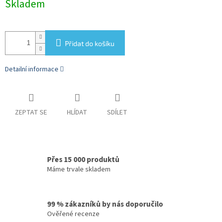
Skladem
cena:
Přidat do košíku
Detailní informace
ZEPTAT SE
HLÍDAT
SDÍLET
Přes 15 000 produktů
Máme trvale skladem
99 % zákazníků by nás doporučilo
Ověřené recenze