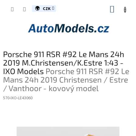
Přejít
NÁKUP
na
CZK
obsah
KOŠÍK
Porsche 911 RSR #92 Le Mans 24h
2019 M.Christensen/K.Estre 1:43 -
IXO Models
Porsche 911 RSR #92 Le
Mans 24h 2019 Christensen / Estre
/ Vanthoor - kovový model
570-IXO-LE43060