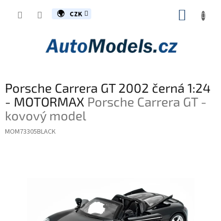
Přejít
NÁKUP
na
CZK
obsah
KOŠÍK
Porsche Carrera GT 2002 černá 1:24
- MOTORMAX
Porsche Carrera GT -
kovový model
MOM73305BLACK