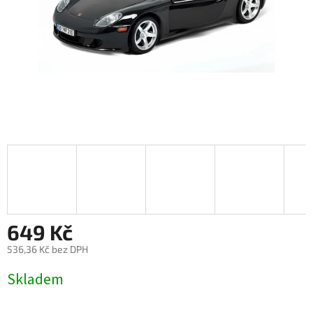
649 Kč
536,36 Kč bez DPH
Měrná
Skladem
cena: