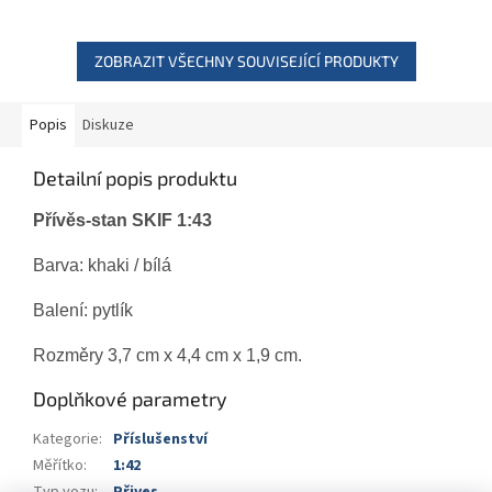
ZOBRAZIT VŠECHNY SOUVISEJÍCÍ PRODUKTY
Popis
Diskuze
Detailní popis produktu
Přívěs-stan SKIF 1:43
Barva: khaki / bílá
Balení: pytlík
Rozměry 3,7 cm x 4,4 cm x 1,9 cm.
Doplňkové parametry
Kategorie
:
Příslušenství
Měřítko
:
1:42
Typ vozu
:
Přives