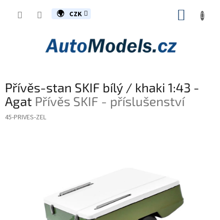
Přejít
NÁKUP
na
CZK
obsah
KOŠÍK
Přívěs-stan SKIF bílý / khaki 1:43 -
Agat
Přívěs SKIF - příslušenství
45-PRIVES-ZEL